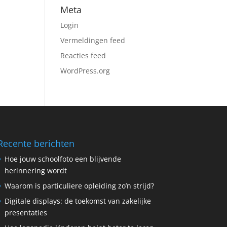
Meta
Login
Vermeldingen feed
Reacties feed
WordPress.org
Recente berichten
Hoe jouw schoolfoto een blijvende
herinnering wordt
Waarom is particuliere opleiding zo’n strijd?
Digitale displays: de toekomst van zakelijke
presentaties