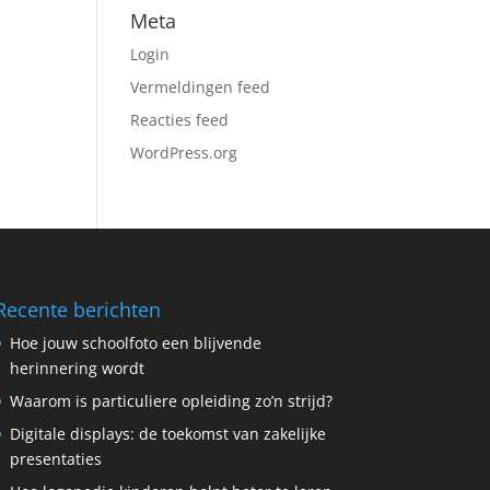
Meta
Login
Vermeldingen feed
Reacties feed
WordPress.org
Recente berichten
Hoe jouw schoolfoto een blijvende
herinnering wordt
Waarom is particuliere opleiding zo’n strijd?
Digitale displays: de toekomst van zakelijke
presentaties